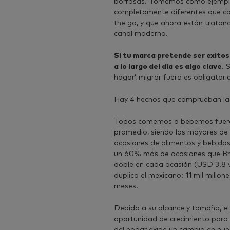
borrosas. Tomemos como ejemplo
completamente diferentes que c
the go, y que ahora están tratand
canal moderno.
Si tu marca pretende ser exito
a lo largo del día es algo clave
. 
hogar’, migrar fuera es obligatori
Hay 4 hechos que comprueban la 
Todos comemos o bebemos fuera 
promedio, siendo los mayores de
ocasiones de alimentos y bebidas
un 60% más de ocasiones que Bras
doble en cada ocasión (USD 3.8 
duplica el mexicano: 11 mil millon
meses.
Debido a su alcance y tamaño, el
oportunidad de crecimiento para 