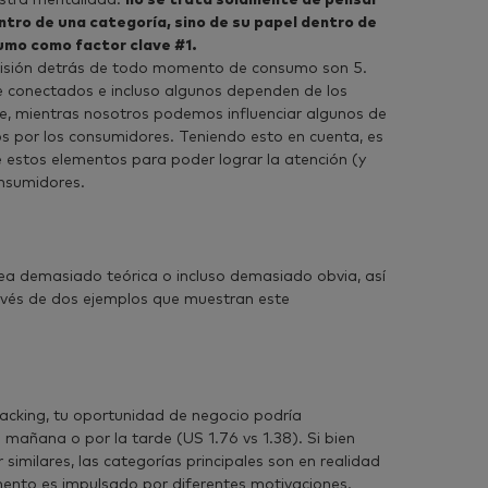
estra mentalidad:
no se trata solamente de pensar
ntro de una categoría, sino de su papel dentro de
umo como factor clave #1.
cisión detrás de todo momento de consumo son 5.
 conectados e incluso algunos dependen de los
, mientras nosotros podemos influenciar algunos de
os por los consumidores. Teniendo esto en cuenta, es
estos elementos para poder lograr la atención (y
onsumidores.
ea demasiado teórica o incluso demasiado obvia, así
avés de dos ejemplos que muestran este
king, tu oportunidad de negocio podría
mañana o por la tarde (US 1.76 vs 1.38). Si bien
similares, las categorías principales son en realidad
ento es impulsado por diferentes motivaciones.