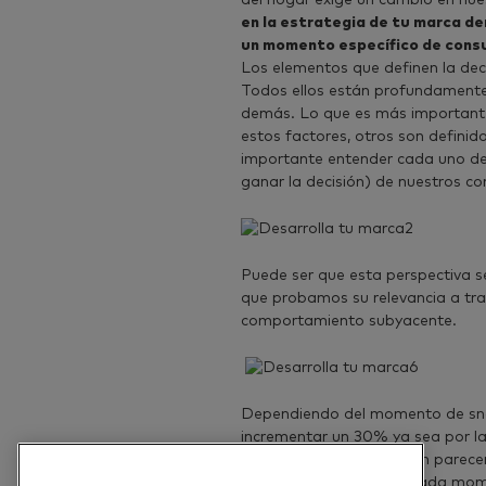
del hogar exige un cambio en nu
en la estrategia de tu marca de
un momento específico de cons
Los elementos que definen la de
Todos ellos están profundamente
demás. Lo que es más importante
estos factores, otros son definid
importante entender cada uno de 
ganar la decisión) de nuestros c
Puede ser que esta perspectiva s
que probamos su relevancia a tr
comportamiento subyacente.
Dependiendo del momento de snac
incrementar un 30% ya sea por la 
estas 2 ocasiones pueden parecer 
bien diferentes, ya que cada mom