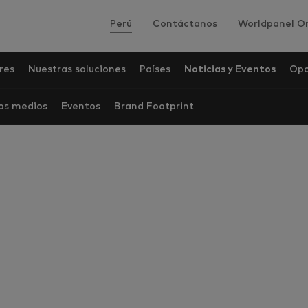
Perú
Contáctanos
Worldpanel On
res
Nuestras soluciones
Países
Noticias y Eventos
Opo
los medios
Eventos
Brand Footprint