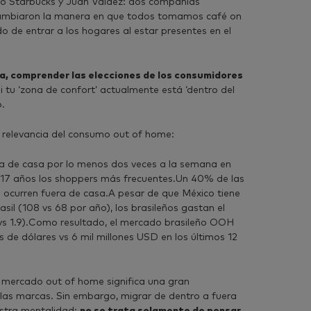
 Starbucks y Juan Valdez: dos compañías
ambiaron la manera en que todos tomamos café on
o de entrar a los hogares al estar presentes en el
sa, comprender las elecciones de los consumidores
Si tu ‘zona de confort’ actualmente está ‘dentro del
o.
relevancia del consumo out of home:
de casa por lo menos dos veces a la semana en
 17 años los shoppers más frecuentes.Un 40% de las
 ocurren fuera de casa.A pesar de que México tiene
il (108 vs 68 por año), los brasileños gastan el
vs 1.9).Como resultado, el mercado brasileño OOH
es de dólares vs 6 mil millones USD en los últimos 12
 mercado out of home significa una gran
las marcas. Sin embargo, migrar de dentro a fuera