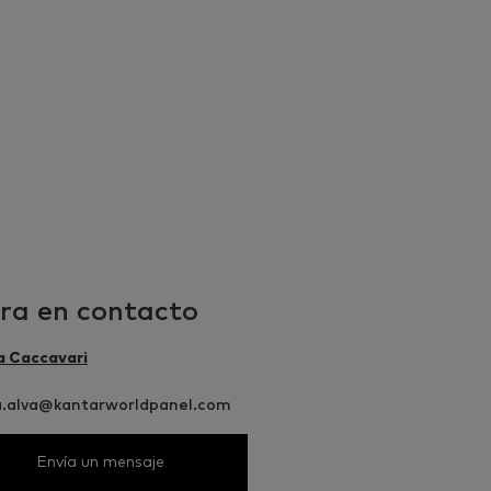
ra en contacto
a Caccavari
ia.alva@kantarworldpanel.com
Envía un mensaje