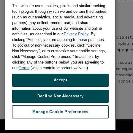
This website uses cookies, pixels and similar tracking
technologies through which we and certain third parties
(such as our analytics, social media, and advertising
partners) may collect, record, use, and share
information about your use of our website and online
activities, as described in our
Privacy Policy
. By
Mientras que la cena en casa est
clicking “Accept”, you are agreeing to these practices.
fuera de casa se basa completam
To opt out of non-necessary cookies, click “Decline
diferentes tamaños de empaques
Non-Necessary”, or to customize your cookie settings,
click “Manage Cookie Preferences.” In addition, by
clicking any of the buttons below, you are agreeing to
Entender lo que sucede en cada 
our
Terms
(which contain important waivers).
partners, nosotros también explo
conectándonos con tus consumidor
Accept
de sus hogares y yendo a donde q
Decline Non-Necessary
Previous article
Manage Cookie Preferences