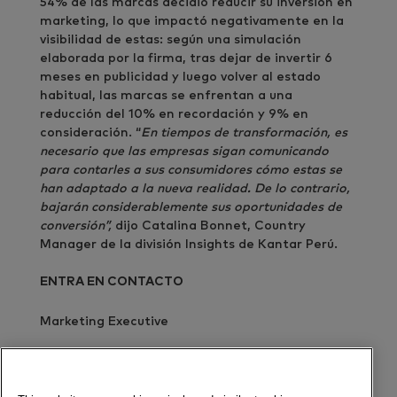
54% de las marcas decidió reducir su inversión en
marketing, lo que impactó negativamente en la
visibilidad de estas: según una simulación
elaborada por la firma, tras dejar de
invertir 6
meses en publicidad y luego volver al estado
habitual, las marcas se enfrentan a una
reducción del 10% en recordación y 9% en
consideración. “
En tiempos de transformación, es
necesario que las empresas sigan comunicando
para contarles a sus consumidores cómo estas se
han adaptado a la nueva realidad. De lo contrario,
bajarán considerablemente sus oportunidades de
conversión”,
dijo Catalina Bonnet, Country
Manager de la división Insights de Kantar Perú.
ENTRA EN CONTACTO
Marketing Executive
Envía un mensaje