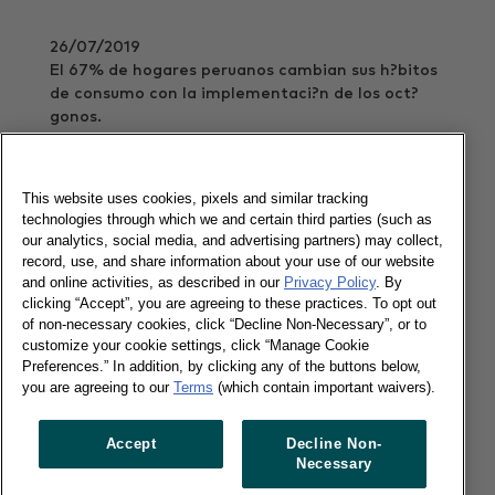
26/07/2019
El 67% de hogares peruanos cambian sus h?bitos
de consumo con la implementaci?n de los oct?
gonos.
Lee más
This website uses cookies, pixels and similar tracking
technologies through which we and certain third parties (such as
our analytics, social media, and advertising partners) may collect,
Desmitificando a los Millennials
record, use, and share information about your use of our website
and online activities, as described in our
Privacy Policy
. By
clicking “Accept”, you are agreeing to these practices. To opt out
of non-necessary cookies, click “Decline Non-Necessary”, or to
29/05/2019
customize your cookie settings, click “Manage Cookie
Preferences.” In addition, by clicking any of the buttons below,
C?mo entender y c?mo llegar a la generaci?n de
you are agreeing to our
Terms
(which contain important waivers).
los ?30 mil millones de d?lares?
Lee más
Accept
Decline Non-
Necessary