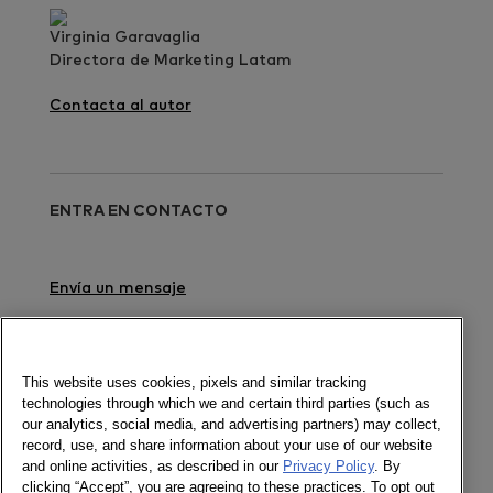
Virginia Garavaglia
Directora de Marketing Latam
Contacta al autor
ENTRA EN CONTACTO
Envía un mensaje
Descarga el reporte
Newsletter
This website uses cookies, pixels and similar tracking
technologies through which we and certain third parties (such as
our analytics, social media, and advertising partners) may collect,
record, use, and share information about your use of our website
and online activities, as described in our
Privacy Policy
. By
Socializa
clicking “Accept”, you are agreeing to these practices. To opt out