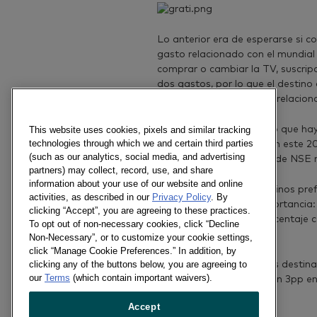
Lo anterior era de esperarse si 
gasto relacionado con el mundial 
comprar o cambiar la TV, suscripc
dos gastos, por lo que el destino
explicado por los gastos relacion
Por otro lado, se observó que hay
This website uses cookies, pixels and similar tracking
technologies through which we and certain third parties
que recibirán gratificación este 
(such as our analytics, social media, and advertising
destacando los hogares de NSE me
partners) may collect, record, use, and share
information about your use of our website and online
Asimismo, entre los destinos pref
activities, as described in our
Privacy Policy
. By
figuran, en orden de importancia:
clicking “Accept”, you are agreeing to these practices.
educación, y en igual porcentaje 
To opt out of non-necessary cookies, click “Decline
Viajes.
Non-Necessary”, or to customize your cookie settings,
click “Manage Cookie Preferences.” In addition, by
clicking any of the buttons below, you are agreeing to
Este año, menos hogares destinar
our
Terms
(which contain important waivers).
bebidas , disminuyendo en 3pp e
Accept