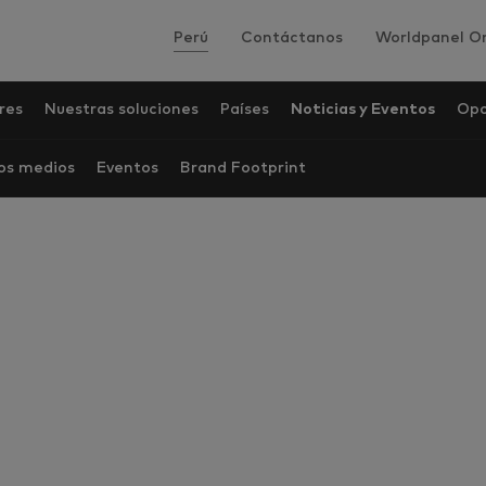
Perú
Contáctanos
Worldpanel On
res
Nuestras soluciones
Países
Noticias y Eventos
Opo
los medios
Eventos
Brand Footprint