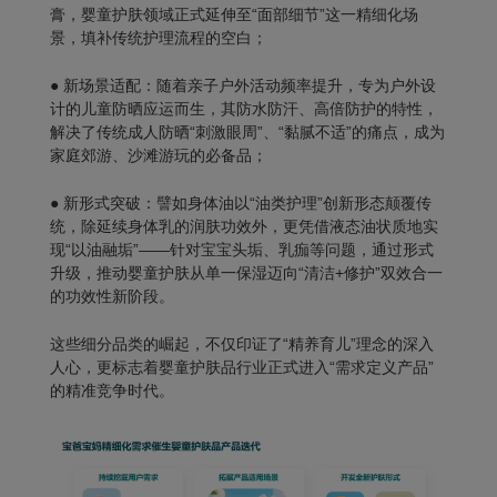
膏，婴童护肤领域正式延伸至“面部细节”这一精细化场
景，填补传统护理流程的空白；
●
新场景适配：
随着亲子户外活动频率提升，专为户外设
计的儿童防晒应运而生，其防水防汗、高倍防护的特性，
解决了传统成人防晒“刺激眼周”、“黏腻不适”的痛点，成为
家庭郊游、沙滩游玩的必备品；
●
新形式突破：
譬如身体油以“油类护理”创新形态颠覆传
统，除延续身体乳的润肤功效外，更凭借液态油状质地实
现“以油融垢”——针对宝宝头垢、乳痂等问题，通过形式
升级，推动婴童护肤从单一保湿迈向“清洁+修护”双效合一
的功效性新阶段。
这些细分品类的崛起，不仅印证了“精养育儿”理念的深入
人心，更标志着婴童护肤品行业正式进入
“需求定义产品”
的精准竞争时代。