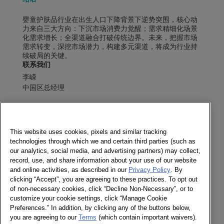
婴童护肤品行业在出生人口下降背景下逆势突围，核心动
力来自三大方向：
下沉市场消费力觉醒
；
需求精细化场景
化需求增长
；
全渠道融合打破传统边界
。未来，把握市场
需求转变，深挖市场潜力，构建多元渠道，将成为行业持
续破局的关键。
联系我们
李嵘
中国区总经理
发送消息
电子期刊
This website uses cookies, pixels and similar tracking
technologies through which we and certain third parties (such as
our analytics, social media, and advertising partners) may collect,
record, use, and share information about your use of our website
and online activities, as described in our
Privacy Policy
. By
社交媒体
clicking “Accept”, you are agreeing to these practices. To opt out
of non-necessary cookies, click “Decline Non-Necessary”, or to
电子期刊
customize your cookie settings, click “Manage Cookie
Twitter
Preferences.” In addition, by clicking any of the buttons below,
LinkedIn
you are agreeing to our
Terms
(which contain important waivers).