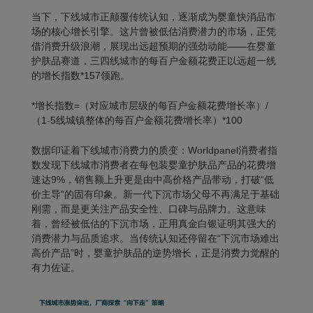
当下，下线城市正颠覆传统认知，逐渐成为婴童快消品市
场的核心增长引擎。这片曾被低估消费潜力的市场，正凭
借消费升级浪潮，展现出远超预期的强劲动能——在婴童
护肤品赛道，三四线城市的每百户金额花费正以远超一线
的增长指数*157领跑。
*增长指数=（对应城市层级的每百户金额花费增长率）/
（1-5线城镇整体的每百户金额花费增长率）*100
数据印证着下线城市消费力的质变：Worldpanel消费者指
数发现下线城市消费者在每包装婴童护肤品产品的花费增
速达9%，销售额上升更是由中高价格产品带动，打破“低
价主导”的固有印象。新一代下沉市场父母不再满足于基础
刚需，而是更关注
产品安全性
、
口碑
与
品牌力
。这意味
着，曾经被低估的下沉市场，正用真金白银证明其强大的
消费潜力与品质追求。当传统认知还停留在“下沉市场难出
高价产品”时，婴童护肤品的逆势增长，正是消费力觉醒的
有力佐证。