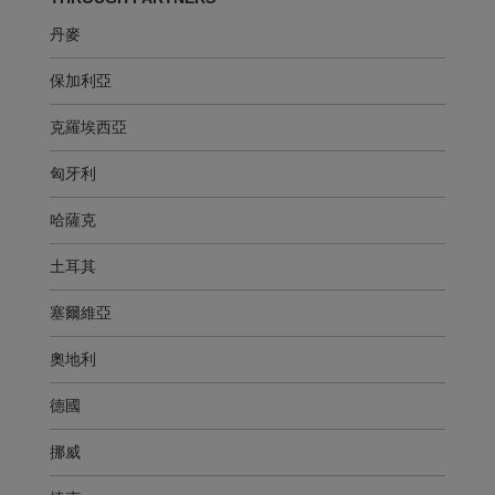
丹麥
保加利亞
克羅埃西亞
匈牙利
哈薩克
土耳其
塞爾維亞
奧地利
德國
挪威