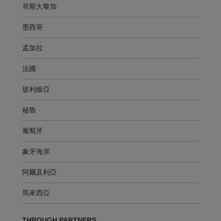
哥斯大黎加
墨西哥
孟加拉
法國
玻利維亞
秘魯
葡萄牙
象牙海岸
阿爾及利亞
馬來西亞
THROUGH PARTNERS