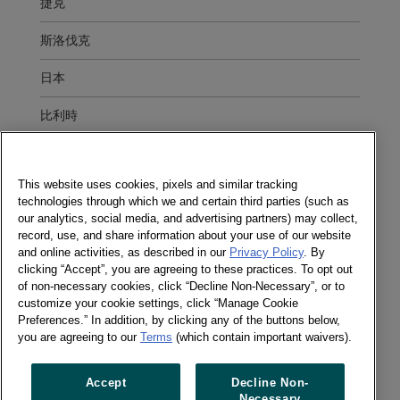
捷克
斯洛伐克
日本
比利時
波蘭
This website uses cookies, pixels and similar tracking
烏克蘭
technologies through which we and certain third parties (such as
our analytics, social media, and advertising partners) may collect,
瑞典
record, use, and share information about your use of our website
and online activities, as described in our
Privacy Policy
. By
羅馬尼亞
clicking “Accept”, you are agreeing to these practices. To opt out
of non-necessary cookies, click “Decline Non-Necessary”, or to
義大利
customize your cookie settings, click “Manage Cookie
Preferences.” In addition, by clicking any of the buttons below,
you are agreeing to our
Terms
(which contain important waivers).
荷蘭
俄羅斯
Accept
Decline Non-
Necessary