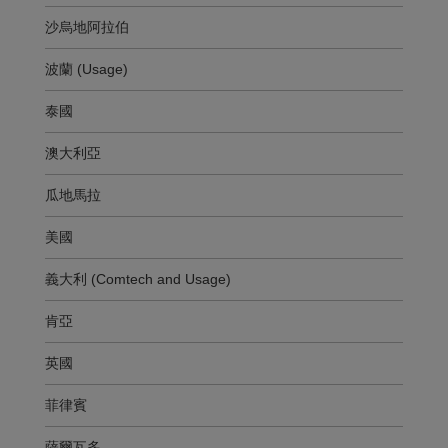
沙烏地阿拉伯
波蘭 (Usage)
泰國
澳大利亞
瓜地馬拉
美國
義大利 (Comtech and Usage)
肯亞
英國
菲律賓
薩爾瓦多