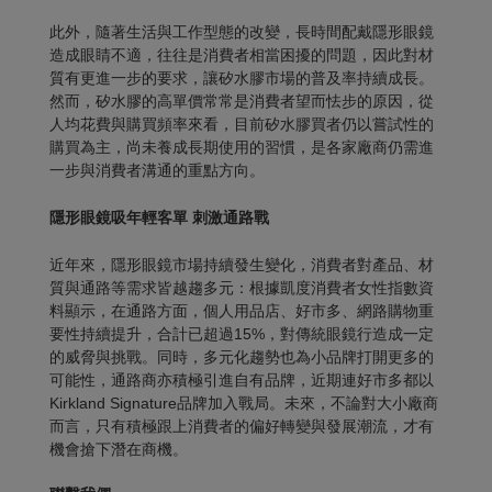
此外，隨著生活與工作型態的改變，長時間配戴隱形眼鏡
造成眼睛不適，往往是消費者相當困擾的問題，因此對材
質有更進一步的要求，讓矽水膠市場的普及率持續成長。
然而，矽水膠的高單價常常是消費者望而怯步的原因，從
人均花費與購買頻率來看，目前矽水膠買者仍以嘗試性的
購買為主，尚未養成長期使用的習慣，是各家廠商仍需進
一步與消費者溝通的重點方向。
隱形眼鏡吸年輕客單 刺激通路戰
近年來，隱形眼鏡市場持續發生變化，消費者對產品、材
質與通路等需求皆越趨多元：根據凱度消費者女性指數資
料顯示，在通路方面，個人用品店、好市多、網路購物重
要性持續提升，合計已超過15%，對傳統眼鏡行造成一定
的威脅與挑戰。同時，多元化趨勢也為小品牌打開更多的
可能性，通路商亦積極引進自有品牌，近期連好市多都以
Kirkland Signature品牌加入戰局。未來，不論對大小廠商
而言，只有積極跟上消費者的偏好轉變與發展潮流，才有
機會搶下潛在商機。