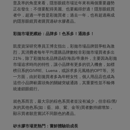
普及率的角度來看，隱形眼鏡市場近年來有兩個重要趨勢
正在發生：不僅要配得美麗、也要戴得舒適！隱形眼鏡買
者中，超過一半曾是彩拋買者；過去一年，也有超過兩成
的隱形眼鏡買者購買過矽水膠產品。
彩拋市場更繽紛：品牌多！色系多！通路多！
凱度資深研究專員王博玄指出，彩拋市場品牌競爭較為激
烈，其消費者每年平均選購品牌數較非彩拋市場買者多出
21%，除了彩拋知名品牌晶碩/海昌/帝康外，主要因為彩拋
市場追求時尚的特性，讓小品牌有更多的切入機會，如標
榜日系的GIVRE、Luena，或訴求多元風格的OPT等。另
一方面，由於彩拋買者多為年輕女性，個人用品店也成為
這些小品牌嶄露頭角的關鍵突破通路，其重要性並不輸傳
統連鎖眼鏡行。
就色系而言，最大宗的棕色系買者並沒有減少，但非棕/黑/
灰的其他色系(如：藍、綠、紫、金等)買者數持續增加，
顯示買者願意嘗試不同顏色的產品。
矽水膠市場更熱門：嘗鮮體驗助成長