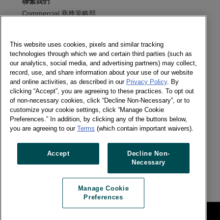
聯繫我們
Commercial 商務策略部
寫信給我們
This website uses cookies, pixels and similar tracking
technologies through which we and certain third parties (such as
訂閱電子報
our analytics, social media, and advertising partners) may collect,
record, use, and share information about your use of our website
and online activities, as described in our
Privacy Policy
. By
clicking “Accept”, you are agreeing to these practices. To opt out
of non-necessary cookies, click “Decline Non-Necessary”, or to
追蹤我們
customize your cookie settings, click “Manage Cookie
訂閱電子報
Preferences.” In addition, by clicking any of the buttons below,
Twitter
you are agreeing to our
Terms
(which contain important waivers).
LinkedIn
Accept
Decline Non-
Necessary
Previous article
Next article
Manage Cookie
Preferences
網站法律條款
Manage Cookie Preferences