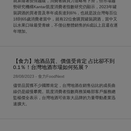
就算隨著疫情趨緩，消費者購買力道略有下滑，但市場趨
勢研究機構Kantar凱度消費者指數研究仍顯示，2023年罐
裝調酒的買者普及率年成長達到6%，也就是說台灣每百位
18到65歲消費者當中，就有22位會購買罐裝調酒，當中又
以水果口味最受青睞，不僅佔整體銷售的6成以上且還在逐
年增加。
【食力】地酒品質、價值受肯定 占比卻不到
0.1％！台灣地酒市場如何拓展？
28/08/2023 - 食力FoodNext
儘管品質獲不少國際肯定，台灣地酒在銷售佔比的成長曲
線仍是緩慢攀爬。凱度消費者指數商務策略部客戶服務總
監楊傑全表示，台灣地酒可依靠大品牌的力量帶動產業迅
速擴大。