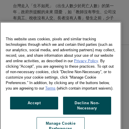
台灣走入「生不如死」（出生人數少於死亡人數）的第一
年，政府所提醒的未來 隱憂 ，如「教師沒有學生、公司沒
有員工、稅收沒有人交、長者沒有人養」發生之前，少子
化已經率先衝擊嬰幼兒產業，根據凱度消費者指數專家預
估，就在今年，蒸發 6 億不算少。
This website uses cookies, pixels and similar tracking
technologies through which we and certain third parties (such as
our analytics, social media, and advertising partners) may collect,
record, use, and share information about your use of our website
超商超市都賣現煮咖啡，台灣可口可樂為何
and online activities, as described in our
Privacy Policy
. By
還要逆勢引進罐裝咖啡新品牌？
clicking “Accept”, you are agreeing to these practices. To opt out
of non-necessary cookies, click “Decline Non-Necessary”, or to
08/03/2021 - 食力FoodNext
customize your cookie settings, click “Manage Cookie
Preferences.” In addition, by clicking any of the buttons below,
可口可樂台灣分公司行銷總監蕭育芬坦言，隨著超商和超
you are agreeing to our
Terms
(which contain important waivers).
市投入現煮咖啡市場，確實壓縮了即飲咖啡的成長機會，
「即飲咖啡這幾年是持平、小幅往下走」。不過，他們看
見了兩個機會點，一個是疫情後的消費型態改變，以及
Accept
Decline Non-
「高端即飲市場」的需求缺口。
Necessary
Manage Cookie
Preferences