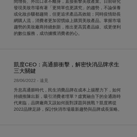
間增長、外出口罩不離身，直接衝擊美妝產業。日前研究
發現美妝市場有著「更簡單也更講究」的趨勢，不論保養
或化妝步驟都趨簡，但更追求產品高效能；同時疫情助長
網購人流，消費者更加習慣線上購買美妝產品。掌握市場
趨勢的美妝廠商持續創新，推出更高質產品線、或更便利
的數位服務，成功擄獲消費者的心。
凱度CEO：高通膨衝擊，解密快消品牌求生
三大關鍵
28/06/2022 - 遠見
升息高通膨時代，民生消費品牌在成本上揚壓力下，如何
持續推陳出新，吸引消費者埋單？虛實融合下的全通路時
代來臨，品牌廠商又該如何面對課題與挑戰？凱度將從
2022品牌足跡，探討快消市場最新趨勢與品牌成長策略。