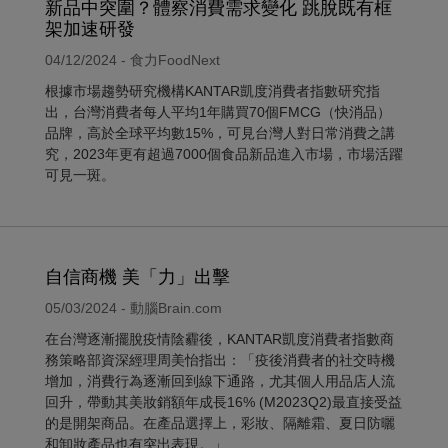
新品中突圍？體察消費需求變化 跳脫既有框
架加速研發
04/12/2024 - 食力FoodNext
根據市場趨勢研究機構KANTAR凱度消費者指數研究指
出，台灣消費者每人平均1年購買70個FMCG（快消品）
品牌，高於全球平均數15%，可見台灣人對日常消費之講
究，2023年更有超過7000個食品新品進入市場，市場活躍
可見一斑。
自信商機 美「力」出擊
05/03/2024 - 動腦Brain.com
在台灣逐漸擺脫疫情陰霾後，KANTAR凱度消費者指數商
務策略部資深經理周美怡指出：「疫後消費者的社交時機
增加，消費行為逐漸回到線下通路，尤其個人用品店人流
回升，帶動其美妝銷額年成長16% (M2023Q2)最直接受益
的是開架商品。在產品選擇上，彩妝、隔離霜、夏日防曬
和卸妝產品也有突出表現。」