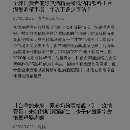
全球消費者偏好無酒精更勝低酒精飲料！台
灣無酒精市場一年攻下多少市佔？
13/05/2021 - 食力FoodNext
無酒精啤酒在台發展時間短 但1年成長45倍、後續潛力看
好。對於無酒精啤酒在台灣較低的市佔率，鄭鴻解釋有別
於其他國家，無酒精啤酒是近一年才在台灣推出，導致至
今市場接受度仍不高，但在國內外酒商如海尼根、台灣啤
酒相繼推出相關產品後，銷售額在2021年大幅提升，較
2020年同期成長45倍，他也表示，目前台灣無酒精主要消
費年齡為35至40歲的中年人，因經常有應酬飲酒需求，但
考量健康因素以及持續加重的酒駕罰則，才改在飲酒場合
使用無酒精產品。
【台灣的未來，尿布奶粉賣給誰？】「疫情
寶寶」未如預期踴躍誕生，少子化難題率先
衝擊母嬰產業
09/03/2021 - 報橘