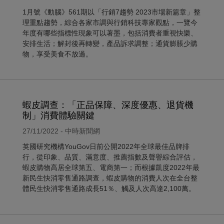
1月號《動腦》561期以「行銷7趨勢 2023市場新篇章」整
理重點趨勢，綜合各家市調與行銷科技專家觀點，一覽今
年度有哪些指標性現象可以著墨，包括消費者重視快樂、
安排生活；解封後再轉變，產品訴求調整；通貨膨脹少購
物，享受美食不放過。
蝦皮調查：「正品保障、深度優惠、退貨機
制」消費體驗關鍵
27/11/2022 - 中時新聞網
英國研究機構YouGov日前公開2022年全球最佳品牌排
行，從印象、品質、滿意度、推薦指數及聲譽綜合評估，
蝦皮購物高居全球第五、電商第一；而根據凱度2022年最
新民生快消零售通路調查，蝦皮購物的消費人次在全台整
體民生快消零售通路成長51％、觸及人次高達2,100萬。