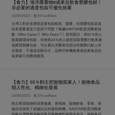
【食力】海洋廢棄物8成來自飲食塑膠包材！
非必要的過度包裝可優先捨棄
15/08/2023 - 食力FoodNext
台灣人對於送禮就是要包裝精美、隆重，但塑膠包裝是真
的有需要還是只是面子問題？根據KANTAR凱度消費者指
數《Who Cares？ Who Does？》研究顯示，有62％的人
願選購環保包裝，但僅有24％的人願意採取實際行動來避
免購買塑膠包裝，可以看出消費者在想法和實際行動上存
在落差，不過這也顯示出，品牌仍有機會透過改善食品包
裝來吸引消費者購買。
【食力】65％飼主把寵物當家人！寵物食品
朝人性化、精緻化發展
14/06/2023 - 食力FoodNext
飼主希望寵物吃得更健康、更精緻，寵物鮮食、零食、保
健品等就有了超越以往的蓬勃商機，KANTAR凱度消費者
指數台灣商務策略部客戶服務總監楊傑全表示，寵物食品