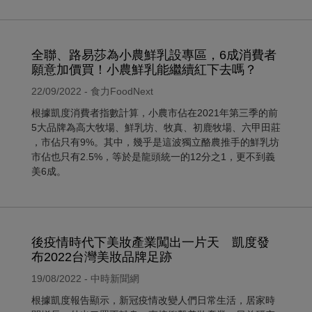
全聯、路易莎為小農鮮乳設專區，6成消費者
願意加價買！小農鮮乳能繼續紅下去嗎？
22/09/2022 - 食力FoodNext
根據凱度消費者指數計算，小農市佔在2021年第三季的前
5大品牌為高大牧場、鮮乳坊、牧真、初鹿牧場、六甲田莊
，市佔只有9%。其中，幾乎是這波獨立酪農推手的鮮乳坊
市佔也只有2.5%，等於是龍頭統一的12分之1，更不到義
美6成。
後疫情時代下美妝產業闖出一片天 凱度發
布2022台灣美妝品牌足跡
19/08/2022 - 中時新聞網
根據凱度報告顯示，新冠疫情改變人們日常生活，居家時