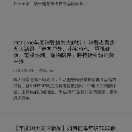
甚至全家、統一超都推出自有品牌麥茶。
PChome年度消費趨勢大解析！ 消費者聚焦
五大話題 「走向戶外、小宅時代、重視健
康、電競熱潮、寵物陪伴」將持續引領消費
主張
07/01/2025 - PChome
國人健康意識不斷高漲，生活型態轉變帶動保健食品需求
成長，據
KANTAR凱度消費者指數
指出，中年人的關節保
健、上班族的思緒活絡、學生和3C族群的眼睛護理，皆為
訴求對象。
【年度10大美味新品】如何從每年破7000個