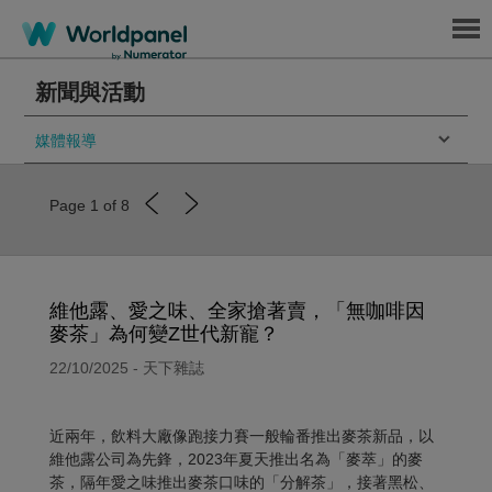
Menu
新聞與活動
媒體報導
Page 1 of 8
維他露、愛之味、全家搶著賣，「無咖啡因
麥茶」為何變Z世代新寵？
22/10/2025 - 天下雜誌
近兩年，飲料大廠像跑接力賽一般輪番推出麥茶新品，以
維他露公司為先鋒，2023年夏天推出名為「麥萃」的麥
茶，隔年愛之味推出麥茶口味的「分解茶」，接著黑松、