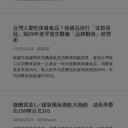
台灣人愛吃保健食品？保健品排行「這類居
冠」揭29年老字號生醫廠「品牌翻身」經營
術
17/02/2024 - 鏡新聞
根據市場趨勢研究機構凱度消費者指數調查，發現台灣每
二位消費者就有一人過去一年內曾購買保健食品，消費者
普及率達56%，每人的平均花費也比疫情前增加54%，年
均消費金額超過8700元。
微醺當道1／罐裝風味酒飲大熱銷 成長率疊
出150棟台北101
10/02/2024 - NOWnews