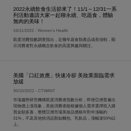
2022永續飲食生活節來了！11/1～12/31一系
列活動邀請大家一起聊永續、吃蔬食，體驗
無肉的美味！
16/11/2022 - Women's Health
凱度消費指數調查指出，近幾年蔬食類產品成長強勁，顯
示消費者對永續概念飲食的高度興趣與關注。
美國「口紅效應」快速冷卻 美妝業面臨需求
放緩
30/10/2022 - CTWANT
市場趨勢研究機構凱度消費者指數分析，即便亞洲普遍出
現物價上漲現象，美妝消費者能根據個人需求選擇投入購
買金額多寡，整體亞洲市場美妝品價格年對年漲幅約
31%，不及其他快消品類如麵包、乳飲品，漲幅達50%以
上。