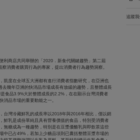
追蹤我
便利商店共同舉辦的「2020．新食代關鍵趨勢」第二屆
球長期觀察消費者購買行為的專家，提出消費者行為趨勢洞察。
，凱度在全球五大洲都有進行消費者指數研究，在亞洲也
 過去幾年亞洲的快消品市場成長有放緩的趨勢，且整體成長
是食品3.9%大於整體成長的2.2%，在在顯示台灣消費者
快消品市場的重要動能之一。
台灣冷藏鮮乳的成長率以2018年與2016年相比，僅以銷
言，鮮乳是成份單純且具有營養價值的食品，特別受消費者
，無糖成為一種趨勢，特別是在豆漿優酪乳與即飲茶這些
場中已占49%，若加上少糖品項則已囊括整體豆漿市場的