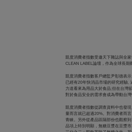
凱度消費者指數受邀天下雜誌與全家
CLEAN LABEL論壇，作為全
凱度消費者指數客戶總監尹彰德表示
已經有20年快消品市場的研究經驗,
力道看來為用品大於食品;但在台灣卻
對於食品安全的需求會成為帶動台灣
凱度消費者指數從調查資料中也發現，
量而言就已超過20%。對消費者而
青睞。另外從產品區隔部份也觀察到
品項上特別明顯，無糖豆漿在豆漿市