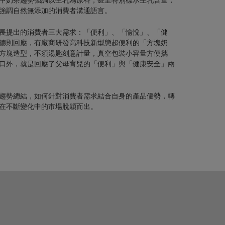
中奶茶趨勢強調以生乳為原料，甚至特別標示生乳含量；
強調自然無添加的消費者溝通語言。
長提出的消費者三大需求：「便利」、「愉悅」、「健
德則回應，有廠商研發高科技新型態超便利的「方塊奶
方塊造型，不須湯匙刻意計量，真空包裝小容量方便攜
口外，就是回應了父母育兒的「便利」與「健康安全」兩
趨勢總結，如何針對消費者需求結合自身的產品優勢，轉
在不斷變化中的市場脫穎而出。