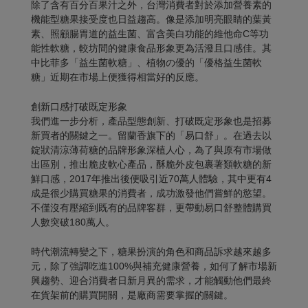
除了含有百分百果汁之外，台灣消費者對於添加營養素的
機能型糖果接受度也日益趨高。像是添加明亮眼睛的葉黃
素、照顧腸胃道的益生菌、富含美白功能的維他命C等功
能性軟糖，較坊間的健康食品形象更為活潑且口感佳。其
中比菲多「益生菌軟糖」、植物の優的「優格益生菌軟
糖」近期在市場上便獲得相當好的反應。
創新口感打破既定形象
我們進一步分析，產品型態創新、打破既定形象也是招募
新買者的關鍵之一。留蘭香旗下的「易口舒」。在過去以
錠狀清涼薄荷糖的品牌形象深植人心，為了與原有市場做
出區別，推出脆皮軟心產品，酥脆外皮包裹著類軟糖的新
鮮口感，2017年推出後便吸引近70萬人體驗，其中更有4
成是很少購買糖果的消費者，成功激發他們嘗鮮的慾望。
不僅沒有壓縮到既有的品牌客群，更帶動易口舒整體購買
人數突破180萬人。
時代潮流轉變之下，糖果扮演的角色和商品訴求越來越多
元，除了強調吃進100%與補充健康營養，如何了解市場新
興趨勢、迎合消費者日新月異的需求，才能觸動他們最終
在貨架前的購買開關，是廠商需要掌握的關鍵。