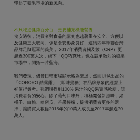
帶起了糖果市場的新風向。
不只吃進健康百分百 更要補充機能營養
食安過後，消費者對食品的講究也越著重在安全、方便以
及健康三大取向。像是食安形象良好、連續四年蟬聯台灣
品牌足跡冠軍的義美， 2017年消費者觸及數（CRP）更
超過300萬人次，旗下「QQ巧克球」也在競爭激烈的糖果
市場中，開拓一片藍海。
我們發現，儘管日韓市場顯示略為衰退，然而UHA出品的
「CORORO 酷露露」（即味覺糖）在品牌形象的經營上
卻值得參考。強調嚐得到100% 果汁的QQ果實感軟糖，讓
消費者食的安心。除了葡萄口味外，積極開發新滋味，如
橘子、白桃、哈密瓜、芒果檸檬，提供消費者更多的選
擇，讓購買人數從2015年的10萬人成長至2017年超過70
萬人。