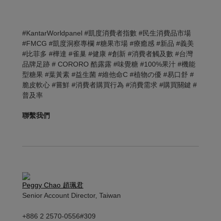
#KantarWorldpanel #凱度消費者指數 #民生消費品市場
#FMCG #凱度洞察專欄 #糖果市場 #療癒感 #新品 #義美
#比菲多 #樺達 #雀巢 #健康 #創新 #消費者觸及數 #台灣
品牌足跡 # CORORO 酷露露 #味覺糖 #100%果汁 #機能
型糖果 #葉黃素 #益生菌 #維他命C #植物の優 #易口舒 #
脆皮軟心 #嘗鮮 #消費者購買行為 #消費需求 #購買關鍵 #
普及率
聯繫我們
Peggy Chao 趙珮君
Senior Account Director, Taiwan
+886 2 2570-0556#309