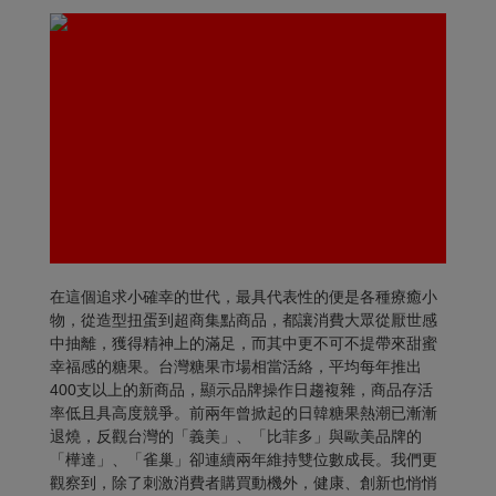
在這個追求小確幸的世代，最具代表性的便是各種療癒小
物，從造型扭蛋到超商集點商品，都讓消費大眾從厭世感
中抽離，獲得精神上的滿足，而其中更不可不提帶來甜蜜
幸福感的糖果。台灣糖果市場相當活絡，平均每年推出
400支以上的新商品，顯示品牌操作日趨複雜，商品存活
率低且具高度競爭。前兩年曾掀起的日韓糖果熱潮已漸漸
退燒，反觀台灣的「義美」、「比菲多」與歐美品牌的
「樺達」、「雀巢」卻連續兩年維持雙位數成長。我們更
觀察到，除了刺激消費者購買動機外，健康、創新也悄悄