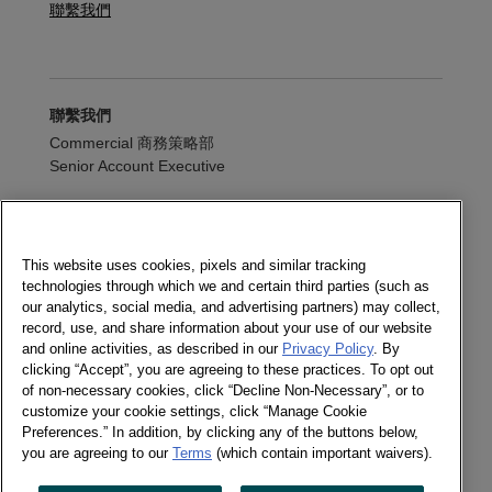
聯繫我們
聯繫我們
Commercial 商務策略部
Senior Account Executive
+886 2 2570-0556 #351
寫信給我們
This website uses cookies, pixels and similar tracking
technologies through which we and certain third parties (such as
訂閱電子報
our analytics, social media, and advertising partners) may collect,
record, use, and share information about your use of our website
and online activities, as described in our
Privacy Policy
. By
clicking “Accept”, you are agreeing to these practices. To opt out
of non-necessary cookies, click “Decline Non-Necessary”, or to
追蹤我們
customize your cookie settings, click “Manage Cookie
訂閱電子報
Preferences.” In addition, by clicking any of the buttons below,
Twitter
you are agreeing to our
Terms
(which contain important waivers).
LinkedIn