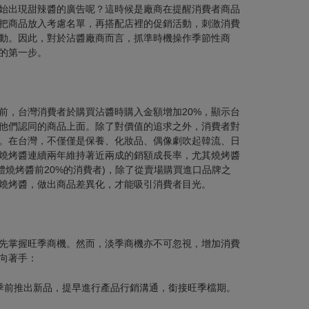
始出現甜辣醬的廣告呢？這時候是廠商在提醒消費者商品
把商品放入考慮名單，再搭配店裡的促銷活動，刺激消費
動。因此，對於沾醬廠商而言，抓準時機操作季節性商
的第一步。
前，台灣消費者於購買沾醬時購入金額增加20%，顯示台
他們認同的商品上面。除了對價值的追求之外，消費者對
。在台灣，不僅僅是保養、化妝品、偶像劇吹起韓流、日
燒烤醬連續兩年維持著近兩成的銷額成長率，尤其燒烤醬
體燒烤醬前20%的消費者)，除了從賣場購買進口品牌之
燒烤醬，做出商品差異化，才能吸引消費者目光。
先掌握旺季商機。然而，淡季商機亦不可忽視，增加消費
向著手：
季前推出新品，提早進行產品行銷溝通，銜接旺季檔期。