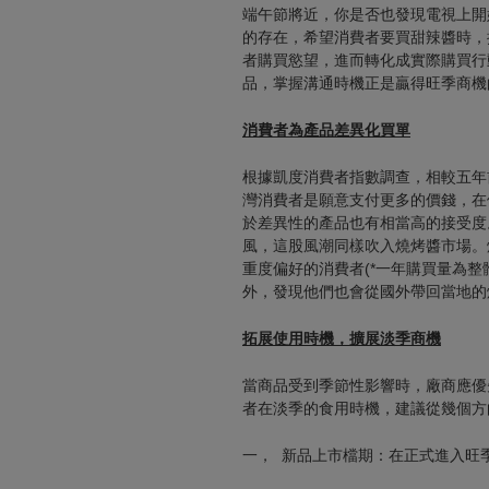
端午節將近，你是否也發現電視上開
的存在，希望消費者要買甜辣醬時，
者購買慾望，進而轉化成實際購買行
品，掌握溝通時機正是贏得旺季商機
消費者為產品差異化買單
根據凱度消費者指數調查，相較五年
灣消費者是願意支付更多的價錢，在
於差異性的產品也有相當高的接受度
風，這股風潮同樣吹入燒烤醬市場。
重度偏好的消費者(*一年購買量為整
外，發現他們也會從國外帶回當地的
拓展使用時機，擴展淡季商機
當商品受到季節性影響時，廠商應優
者在淡季的食用時機，建議從幾個方
一， 新品上市檔期：在正式進入旺