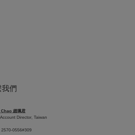
繫我們
y Chao 趙珮君
 Account Director, Taiwan
2 2570-0556#309