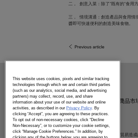
二， 創意入菜：除了”既有的”食用
三， 情境溝通：創造產品與食用情
醬即可快速便利的創造美味食物。
Previous article
This website uses cookies, pixels and similar tracking
相關內容
technologies through which we and certain third parties
(such as our analytics, social media, and advertising
partners) may collect, record, use, and share
2018 Q4 台灣民生消費品市
information about your use of our website and online
勢
activities, as described in our
Privacy Policy
. By
clicking “Accept”, you are agreeing to these practices.
To opt out of non-necessary cookies, click “Decline
Non-Necessary”, or to customize your cookie settings,
26/03/2019
click “Manage Cookie Preferences.” In addition, by
第四季全球經濟趨緩，中美貿易造成
clicking any of the buttons below, you are agreeing to