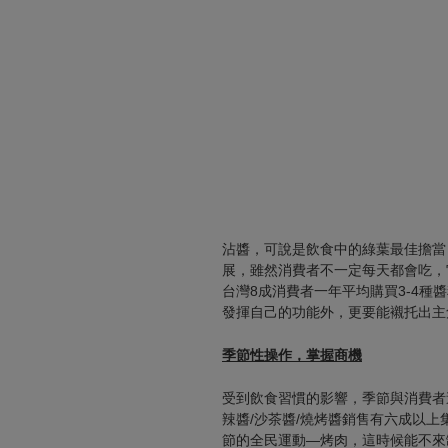
沾醬，可說是飲食中的綠葉最佳擔當，
展，雖然消費者不一定每天都會吃，
台灣8成消費者一年平均購買3-4
發揮自己的功能外，更要能襯托出主
季節性操作，掌握商機
受到飲食習慣的影響，季節與消費者
辣醬/沙茶醬/燒烤醬銷售有六成以上
節的全民運動—烤肉，這時候能不來