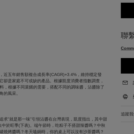
聯
Comm
近五年銷售額複合成長率(CAGR)+3.4%，維持穩定發
它卻是家庭不可或缺的產品。根據凱度消費者指數調查，
種醬料，根據不同菜餚的需要，搭配不同的調味醬，沾醬除了
角的風采。
追蹤我
追求”就是那一味”引領沾醬在台灣表現，凱度指出，其中甜
集中於旺季(下表)。端午節時，吃粽子不搭甜辣醬嗎？中秋
罐燒烤醬嗎？冬天嗑鍋時，你的桌上可以沒有沙茶醬嗎？