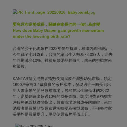
嬰兒尿布逆勢成長，關鍵在家長們的一個行為改變
How does Baby Diaper gain growth momentum
under the lowering birth rate?
台灣的少子化現象在2022年仍然持續，根據內政部統計，
今年截至七月為止，台灣的總出生人數為78,099人，比去
年同期減少10%。對眾多母嬰品牌而言，未來的挑戰愈來
愈嚴峻。
KANTAR凱度消費者指數長期追蹤台灣嬰幼兒市場，鎖定
1600戶家有0-4歲寶寶的家戶樣本，發現過往一向受到出
生人數牽動的嬰兒尿布市場，居然在出生率低迷的2022
年，逆勢創造出超過10%的成長奇蹟。凱度消費者指數客
戶服務總監林維懌指出，尿布市場逆勢成長的關鍵，來自
消費者購買黏貼型尿布逐漸轉變為褲型尿布，不僅每位家
長平均購買量提升，更促使尿布片單價上升。