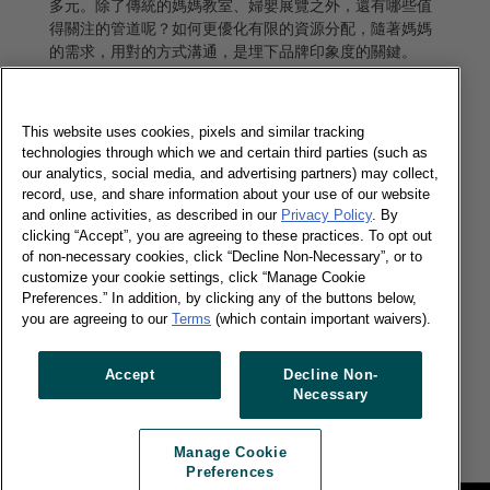
多元。除了傳統的媽媽教室、婦嬰展覽之外，還有哪些值
得關注的管道呢？如何更優化有限的資源分配，隨著媽媽
的需求，用對的方式溝通，是埋下品牌印象度的關鍵。
了解更多
This website uses cookies, pixels and similar tracking
technologies through which we and certain third parties (such as
our analytics, social media, and advertising partners) may collect,
新手爸媽超前部署：74%神隊友在出生前兩
record, use, and share information about your use of our website
個月就決定奶粉品牌
and online activities, as described in our
Privacy Policy
. By
clicking “Accept”, you are agreeing to these practices. To opt out
09/08/2021
of non-necessary cookies, click “Decline Non-Necessary”, or to
台灣的新生寶寶逐年減少，根據《凱度嬰兒指數》預估今
customize your cookie settings, click “Manage Cookie
Preferences.” In addition, by clicking any of the buttons below,
年恐挑戰15萬人大關。在大環境不利的情況下，競爭品又
you are agreeing to our
Terms
(which contain important waivers).
愈來愈多。品牌經營者該如何在亂世中勝出呢？
了解更多
Accept
Decline Non-
Necessary
Manage Cookie
Preferences