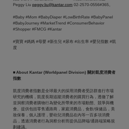
Peggy Liu
peggy.liu@kantar.com
02-2570-0556#365。
#Baby #Mom #BabyDiaper #LowBirthRate #BabyPanel
#BabyJourney #MarketTrend #ConsumerBehavior
#Shopper #FMCG #Kantar
#寶寶 #媽媽 #母嬰 #新生兒 #尿布 #出生率 #嬰兒指數 #凱
度
■ About Kantar (Worldpanel Division)
關於凱度消費者
指數
凱度消費者指數是全球最大的採用消費者受訪群進行市場
研究的機構，凱度長期追蹤消費者的購買行為，透徹了解
並洞察消費者購物行為變化所帶來的市場動態、競爭與機
會。提供包括零售通路商，家庭消費品，食飲/保健品，美
妝保養，個人護理，嬰幼兒消費品在內等一百多項消費
品，透過消費者行為洞察分析而提供品牌端/通路端策略規
劃建議。