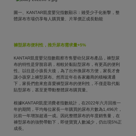
圖一、KANTAR凱度嬰兒指數顯示：雖受少子化衝擊，整
體尿布市場仍享每人購買量、片單價正成長動能
褲型尿布便利性，推升尿布需求量
+5%
KANTAR凱度嬰兒指數觀察市售嬰幼兒尿布產品，褲型尿
布的特性是穿脫容易，相較於黏貼型尿布，有更高的便利
性。以往是小孩長大後，為了出外換尿布方便，家長才會
讓小孩穿上褲型尿布。然而近年在各家廠商的積極溝通
下，家長們愈來愈喜愛褲型尿布的便利性，不僅是取代黏
貼型尿布，甚至更帶動整體尿布購買量。
根據KANTAR凱度消費者指數統計，在2022年六月回推一
年的期間，平均每位家長一年購買的尿布片數為1,496片，
比前一年增加超過一成。因此整體尿布的年度銷售量，在
褲型尿布的強勢帶動下，即使寶寶人數減少，仍出現5%正
成長。