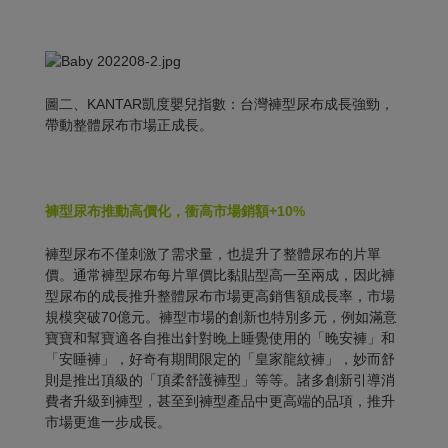
圖二、KANTAR凱度嬰兒指數：台灣褲型尿布成長強勁，
帶動整體尿布市場正成長。
褲型尿布推動高價化，衝高市場銷額
+10%
褲型尿布不僅刺激了需求量，也提升了整體尿布的片單
價。通常褲型尿布每片單價比黏貼型高一至兩成，因此褲
型尿布的成長推升整體尿布市場更高銷售額成長率，市場
規模突破70億元。褲型市場的創新也特別多元，例如滿意
寶寶和幫寶適各自推出針對晚上睡覺使用的「晚安褲」和
「安睡褲」，好奇有期間限定的「皇家龍紋褲」，妙而舒
則是推出頂級的「頂柔舒護褲型」等等。諸多創新引導消
費者升級到褲型，甚至到褲型產品中更高端的品項，推升
市場更進一步成長。