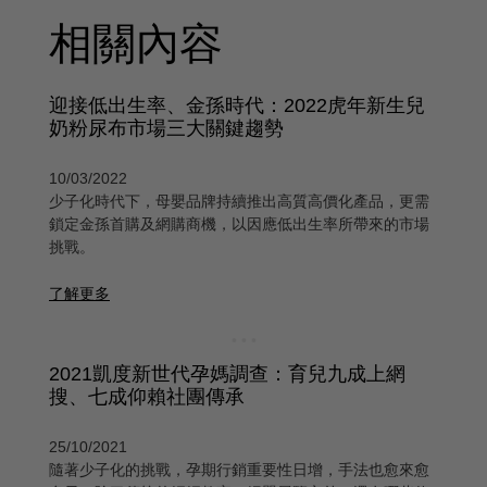
相關內容
迎接低出生率、金孫時代：2022虎年新生兒
奶粉尿布市場三大關鍵趨勢
10/03/2022
少子化時代下，母嬰品牌持續推出高質高價化產品，更需
鎖定金孫首購及網購商機，以因應低出生率所帶來的市場
挑戰。
了解更多
2021凱度新世代孕媽調查：育兒九成上網
搜、七成仰賴社團傳承
25/10/2021
隨著少子化的挑戰，孕期行銷重要性日增，手法也愈來愈