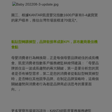
圖三、根據KANTAR凱度嬰兒指數1600戶家有0-4歲寶寶
的家戶樣本，推估台灣市場規模達70億元*。
黏貼型轉購褲型，品牌銜接率成新
KPI，尿布廠商最佳機
會點
母嬰消費者行為轉換期，正是每個母嬰品牌絕佳的成長機
會。凱度消費者指數客戶服務總監林維懌建議：「母嬰品
牌抓住這一波成長趨勢的兩大關鍵，第一是要分析您的買
者是否有褲型需求，第二是您的消費者從黏貼型轉買褲型
時，是否轉往其他競爭品牌。在制定品牌策略時，這兩個
關鍵趨勢與消費者行為都是品牌商必須思考的重要面
向。」
更多寶寶市場資訊請洽：KANTAR凱度業務服務總監