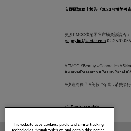
立即閱讀線上報告《2023台灣美
更多FMCG快消零售市場資訊請洽：KA
peggy.liu@kantar.com
02-2570-05
#FMCG #Beauty #Cosmetics #Skin
#MarketResearch #BeautyPanel #W
#快速消費品 #美妝 #保養 #消費者
Previous article
This website uses cookies, pixels and similar tracking
technologies through which we and certain third parties