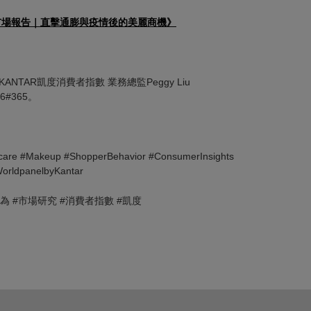
妝市場報告｜直擊通膨與疫情後的美麗商機》
NTAR凱度消費者指數 業務總監Peggy Liu
56#365。
care #Makeup #ShopperBehavior #ConsumerInsights
orldpanelbyKantar
行為 #市場研究 #消費者指數 #凱度