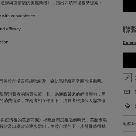
直擊通膨與疫情後的美麗商機》，指出四項市場趨勢線索：
th convenience
聯
 efficacy
tion
Comm
出台灣美妝市場四項趨勢線索，協助品牌廠商掌握市場動態。
影響消費者的購買決策，其一為通膨帶來的經濟壓力，另
的消費情緒，在兩者相互作用下，消費者根據個人需求做
通膨與疫情後的美麗商機》揭曉台灣疫後漲價時代，美妝市場
追蹤我
解封及口罩政策逐步鬆綁，美妝市場的下一步發展值得拭