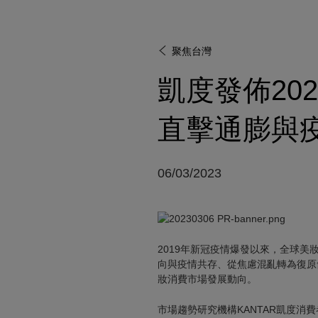
聚焦台灣
凱度發佈20
直擊通膨與
06/03/2023
2019年新冠疫情爆發以來，全球
向與疫情共存、從焦慮混亂轉為復原
妝消費市場發展動向。
市場趨勢研究機構KANTAR凱度