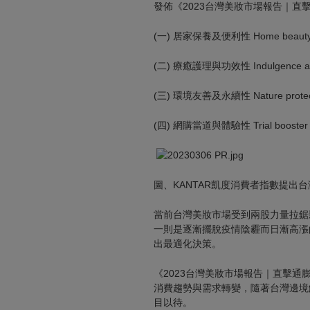
發佈《2023台灣美妝市場報告｜
(一) 居家保養及便利性 Home beauty wi
(二) 療癒護理與功效性 Indulgence and
(三) 環境友善及永續性 Nature protec
(四) 網購當道與體驗性 Trial booster
圖、KANTAR凱度消費者指數提
當前台灣美妝市場受到兩股力量拉鋸
一則是逐漸擺脫疫情陰霾而日漸高漲
出最適化決策。
《2023台灣美妝市場報告｜直擊
消費趨勢與需求轉變，隨著台灣邊境
目以待。