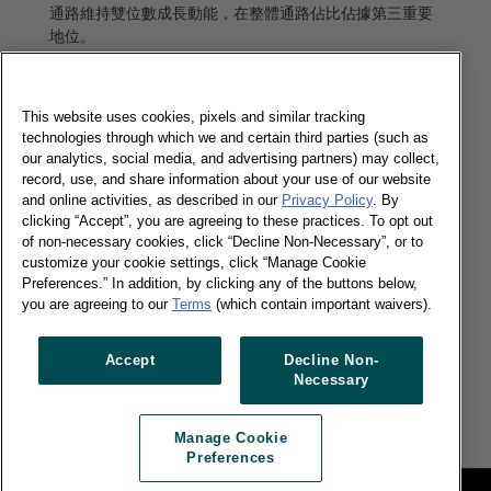
通路維持雙位數成長動能，在整體通路佔比佔據第三重要
地位。
了解更多
This website uses cookies, pixels and similar tracking
technologies through which we and certain third parties (such as
our analytics, social media, and advertising partners) may collect,
保健食品2023第一季銷售降溫 下半年佈局電
record, use, and share information about your use of our website
商拓商機
and online activities, as described in our
Privacy Policy
. By
clicking “Accept”, you are agreeing to these practices. To opt out
06/06/2023
of non-necessary cookies, click “Decline Non-Necessary”, or to
在保健食品的主要通路中，網購成長最快速，2023年第一
customize your cookie settings, click “Manage Cookie
Preferences.” In addition, by clicking any of the buttons below,
季回推一年線上銷額年增37%，其中以社群團購、C2C電
you are agreeing to our
Terms
(which contain important waivers).
商以及通路電商三種型態表現最佳。
了解更多
Accept
Decline Non-
Necessary
Manage Cookie
Preferences