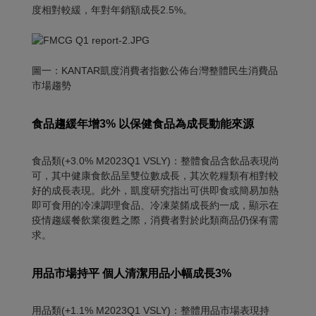
度相對較緩，年對年銷額成長2.5%。
圖一：KANTAR凱度消費者指數公佈台灣整體民生消費品
市場趨勢
食品趨緩年增
3%
以保健食品為成長動能來源
食品類(+3.0% M2023Q1 VSLY)：整體食品含飲品表現尚
可，其中健康食飲品呈雙位數成長，其次乾糧類有相對較
好的成長表現。此外，凱度研究指出可供即食或簡易加熱
即可食用的冷凍調理食品、冷凍菜餚成長約一成，顯示在
疫情趨緩餐飲業復甦之際，消費者對於此類商品仍保有需
求。
用品市場持平 個人清潔用品小幅成長
3%
用品類(+1.1% M2023Q1 VSLY)：整體用品市場表現持