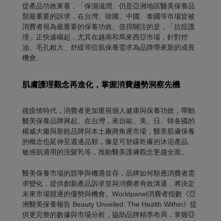
從產品功效來看，「保濕滋潤」仍是亞洲地區醫美保養品
類最重要的訴求，在台灣、韓國、中國、泰國等市場皆被
消費者視為最重要的保養功效。值得關注的是，「抗痘護
理」正快速崛起，尤其在越南和馬來西亞市場，針對控
油、毛孔粗大、舒緩等痘肌保養需求為品牌帶來新的成長
機會。
肌膚護理觀念再進化，掌握消費趨勢洞察先機
後疫情時代，消費者更加重視個人健康與保養功效，帶動
醫美保養品牌興起。在台灣，來自歐、美、日、韓各國的
權威大廠與新銳品牌與本土廠商角逐市場，醫美肌膚保養
的概念也延伸至週邊品類，像是可舒緩乾癢的沐浴產品、
敏感肌適用的洗髮乳等，推動醫美護膚觀念更趨全面。
醫美保養市場的競爭與機遇並存，品牌如何順應消費者需
求變化，提供創新產品訴求並與消費者有效溝通，將決定
未來市場競逐的優勢與機會。Worldpanel消費者指數《亞
洲醫美保養報告 Beauty Unveiled: The Health Within》提
供更完整的數據與市場分析，協助品牌精準布局，掌握亞