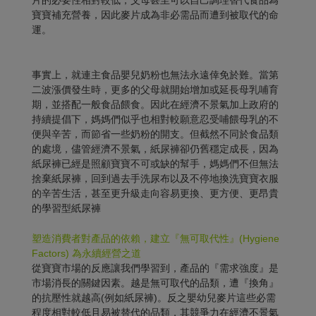
寶寶補充營養，因此麥片成為非必需品而遭到被取代的命
運。
事實上，就連主食品嬰兒奶粉也無法永遠倖免於難。當第
二波漲價發生時，更多的父母就開始增加或延長母乳哺育
期，並搭配一般食品餵食。因此在經濟不景氣加上政府的
持續提倡下，媽媽們似乎也相對較願意忍受哺餵母乳的不
便與辛苦，而節省一些奶粉的開支。但截然不同於食品類
的處境，儘管經濟不景氣，紙尿褲卻仍舊穩定成長，因為
紙尿褲已經是照顧寶寶不可或缺的幫手，媽媽們不但無法
捨棄紙尿褲，回到過去手洗尿布以及不停地換洗寶寶衣服
的辛苦生活，甚至更升級走向容易更換、更方便、更昂貴
的學習型紙尿褲
塑造消費者對產品的依賴，建立『無可取代性』(Hygiene
Factors) 為永續經營之道
從寶寶市場的反應讓我們學習到，產品的『需求強度』是
市場消長的關鍵因素。越是無可取代的品類，遭『換角』
的抗壓性就越高(例如紙尿褲)。反之嬰幼兒麥片這些必需
程度相對較低且易被替代的品類，其競爭力在經濟不景氣