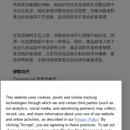
時就受到嚴厲的考驗。相似的情況在其他民生消費品類中
亦比比皆是，因此掌握消費者的生活型態，培養消費者對
產品的依賴與不可或缺，是品類長存不衰的必要基礎。
近期原物料又見上漲，消費者的保守心態極可能出現，而
再一次從購物籃中拿出一些商品。因此，產品經理人除了
在自己的品類中埋頭苦幹之外，還必須對市場有更整體、
更宏觀的敏感度，注意與其他品類互動的競爭與機會，嚴
防排擠效應，才能持續維繫產品與品牌的健康成長。
聯繫我們
Commercial 商務策略部
寫信給我們
This website uses cookies, pixels and similar tracking
technologies through which we and certain third parties (such as
訂閱電子報
our analytics, social media, and advertising partners) may collect,
record, use, and share information about your use of our website
and online activities, as described in our
Privacy Policy
. By
clicking “Accept”, you are agreeing to these practices. To opt out