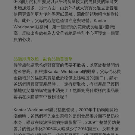
0~3個月的初生嬰兒以及平均食量較大的男寶寶的家庭支
出增加最多。另一方面，由於2~3歲大寶寶比過去更普遍
使用更貴但更方便的學習紙尿褲，因此開銷增幅也相對較
高。此外，父母的心態也值得注意與經營。Kantar
Worldpanel觀察到，第一個寶寶的花費成長幅度相對較
高，反映出多數初為人父母者總是特別小心呵護第一個寶
貝的心境。
品類排擠效應，副食品類首衝擊
儘管趨勢顯示爸媽對寶寶的需要不敢省，以至於整體開銷
愈來愈高。但根據Kantar Worldpanel的觀察，父母們花費
金額增加的幅度其實是低於物價上漲幅度的(圖二)，顯示
爸媽們購買寶寶產品時，一定有所取捨，有些產品已經悄
悄地從父母的購物籃中消失了！然而究竟什麼樣的產品最
容易在採購清單中被刪除呢？
Kantar Worldpanel嬰兒指數發現，2007年中奶粉剛開始
漲價時，爸媽們率先拿出菜籃的是副食品麥片而不是奶粉
本身，導致在幾波漲價的持續影響下，2009年整體嬰幼兒
麥片的普及率比2006年大幅減少了20%(圖三)。反映出麥
片的必要性相對較低，父母甚至可以自己調理替代食品為