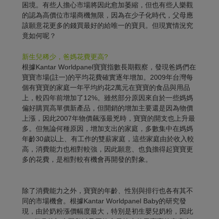
困境。有些人擔心市場將因此愈加萎縮，但也有些人樂觀
的認為高價位市場商機無限，因為在少子化時代，父母應
該願意花更多的錢買最好的給唯一的寶貝。但現實情況究
竟如何呢？
新生兒稀少，爸媽花費更高?
根據Kantar Worldpanel寶寶指數長期觀察，發現爸媽們在
寶寶市場(註一)的平均花費確實逐年增加。2009年台灣每
個有寶寶的家庭一年平均約花2萬元在寶寶的食品與用品
上，較四年前增加了12%。雖然部分原因來自於一些媽媽
偏好購買高單價新產品，但開銷的增加主要還是因為物價
上漲，因此2007年物價飆漲最兇時，寶寶的開支也上升最
多。但無論何種原因，增加支出的家庭，多數集中在媽媽
年齡30歲以上、有工作的雙薪家庭，這些家庭由於收入較
高，消費能力也相對較強，因此願意、也負擔得起寶寶更
多的花費，是相對較有機會再開發的對象。
除了消費能力之外，寶寶的年齡、性別與排行也各有其不
同的市場機會。根據Kantar Worldpanel Baby的研究發
現，由於奶粉漲價幅度最大，特別是初生嬰兒奶粉，因此