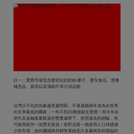
註一：寶寶市場包含嬰幼兒的奶粉/麥片、嬰兒食品、營養
補充品、尿布以及濕紙巾等六項品類
台灣少子化的現象越來越明顯，不僅連續兩年成為全世界
出生率最低的國家，一年不到20萬個新生寶寶！而今年在
虎年及金融風暴餘波的雙重威脅下，依照過去的經驗，有
可能再創另一波歷史新低！面對這樣一個使用人口持續減
少的市場，如何繼續維持銷售業績是許多廠商當前面臨的