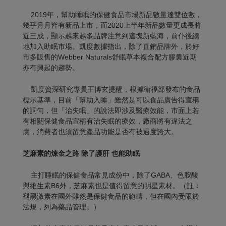
2019年，幫助睡眠的保健食品市場新品數量達雙位數，
幾乎月月皆有新品上市，而2020上半年新品數量更成長將
近三成，顯示越來越多品牌注意到這塊新藍海，前仆後繼
地加入助眠市場。凱度數據指出，除了直銷品牌外，於好
市多販售的Webber Naturals舒眠草本複合配方膠囊近期
亦有興起的趨勢。
凱度資深研究專員王博玄提醒，根據衛福部發布的食品
標示基準，目前「幫助入睡」雖然是可以食品廣告得宣稱
的詞句，但「治失眠」的說法即涉及醫療效能，市面上若
有相關保健食品宣稱有治失眠的療效，廠商將有違法之
虞，消費者也須留意產品功能是否有被過度誇大。
芝麻素的煉金之路
除了護肝
也能助眠
主打睡眠的保健食品常見成份中，除了GABA、色胺酸
與維生素B6外，芝麻素也是值得留意的明星素材。（註：
褪黑激素在國外雖然是保健食品的範疇，但在國內受限於
法規，列為藥品管理。）