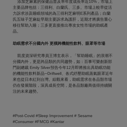
添加芝麻素的保健品普及率年度成長率近10%，市場上
主要品牌包括：三得利、白蘭氏、三多。市場上較早從活
力訴求涉及睡眠領域的為三得利芝麻明E系列產品；白蘭
氏五味子芝麻錠早期主要訴求為護肝，近期才將廣告重心
移往幫助入睡；三多更直接推出專攻女性市場的助眠產
品。
助眠需求不分國內外
更橫跨機能性飲料、眼罩等市場
凱度資深研究專員王博玄表示，「幫助睡眠」的浪潮不
分國內外，更是跨品類的共同趨勢，如：百事可樂創新部
門副總裁 Emily Silver預告今年12月即將推出具助眠功能
的機能性飲料新品─Driftwell、各式紓壓助眠蒸氣眼罩近年
來也從日本紅到台灣。綜觀來看，助眠需求在各品類市場
仍在發展階段，深具成長空間，是各品類廠商值得持續關
注的未來趨勢。
#Post-Covid #Sleep Improvement # Sesame
#Consumer #FMCG #Kantar