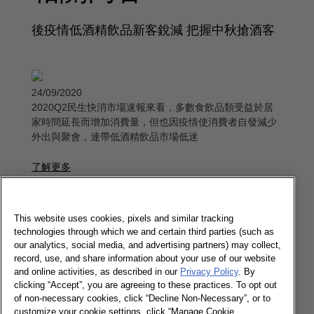
後疫情低酒精飲品新客銳減 把握中秋搶酒客
24/09/2020
2020Q2民生快消市場速報來看，多數食飲品類受益於居
家時間延長而增加消費量，但也因疫情使消費者自發減少
外出與聚會，連帶低酒精飲品市場低迷
了解更多
誰是保健食品新寵兒？讓人年撒兩萬不手
This website uses cookies, pixels and similar tracking
technologies through which we and certain third parties (such as
軟！
our analytics, social media, and advertising partners) may collect,
record, use, and share information about your use of our website
and online activities, as described in our
Privacy Policy
. By
16/11/2018
clicking “Accept”, you are agreeing to these practices. To opt out
台灣保健食品市場已連續三年均有6%的銷額成長，消費力
of non-necessary cookies, click “Decline Non-Necessary”, or to
最高的頂端買者每年平均花費更是上看兩萬元。究竟在強
customize your cookie settings, click “Manage Cookie