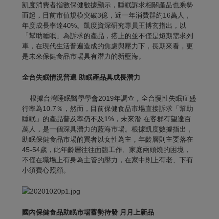
凱度消費者指數保健數據顯示，睡眠訴求相關產品也乘勢
而起，目前市值規模突破3億，近一年消費群約16萬人，
年度成長率達40%。凱度資深研究專員王博玄指出，以
「幫助睡眠」為訴求的產品，搭上的並不僅是短期需求列
車，在現代生活普遍造成的焦慮與壓力下，長期來看，更
是未來保健食品市場具有潛力的新藍海。
全台失眠情況普遍
助眠產品具成長潛力
根據台灣睡眠醫學學會2019年調查，全台慢性失眠症盛
行率為10.7％，然而，目前保健食品市場直接訴求「幫助
睡眠」的產品普及率仍不及1%，未來潛 在客群有望達百
萬人，是一個深具潛力的藍海市場。根據凱度數據指出，
助眠保健食品市場的買者以女性為主，年齡層則主要落在
45-54歲，此年齡層往往面臨工作、家庭兩頭燒的困境，
不僅在職場上有身為主管的壓力，在家中則上有老、下有
小須費心照顧。
國內保健食品助眠市場蓄勢待發
月月上新品