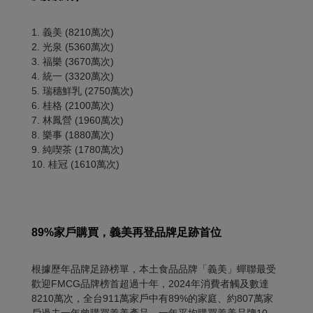
1. 義美 (8210萬次)
2. 光泉 (5360萬次)
3. 福樂 (3670萬次)
4. 統一 (3320萬次)
5. 瑞穗鮮乳 (2750萬次)
6. 桂格 (2100萬次)
7. 林鳳營 (1960萬次)
8. 樂事 (1880萬次)
9. 純喫茶 (1780萬次)
10. 桂冠 (1610萬次)
89%
家戶購買，義美再登品牌足跡首位
根據歷年品牌足跡榜單，本土食品品牌「義美」蟬聯最受
歡迎FMCG品牌榜首超過十年，2024年消費者觸及數達
8210萬次，全台911萬家戶中有89%的家庭、約807萬家
戶過去一年曾購買義美產品，一年平均購買義美品牌10