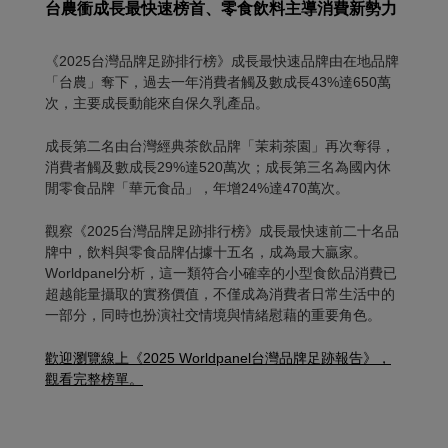
台農衝成長最快速榜首、零食飲料主導消費新勢力
《2025台灣品牌足跡排行榜》成長最快速品牌由在地品牌
「台農」奪下，過去一年消費者觸及數成長43%達650萬
次，主要成長動能來自保久乳產品。
成長第二名由台灣經典茶飲品牌「茉莉茶園」再次奪得，
消費者觸及數成長29%達520萬次；成長第三名為國內休
閒零食品牌「華元食品」，年增24%達470萬次。
觀察《2025台灣品牌足跡排行榜》成長最快速前二十名品
牌中，飲料與零食品牌佔據十五名，成為最大贏家。
Worldpanel分析，這一類符合小確幸的小型食飲品消費已
超越能量攝取的實務價值，不僅成為消費者日常生活中的
一部分，同時也扮演社交情境與情緒慰藉的重要角色。
歡迎瀏覽線上《2025 Worldpanel台灣品牌足跡報告》，
觀看完整榜單。