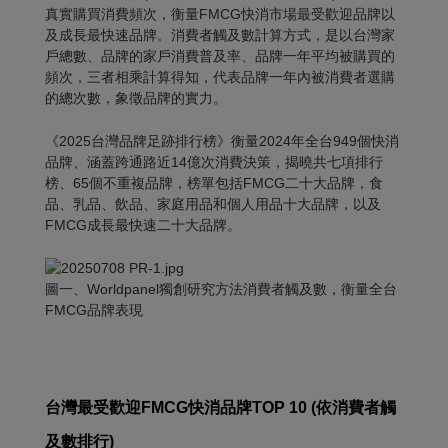
真實購買消費頻次，衡量FMCG快消市場最受歡迎品牌以
及成長最快速品牌。消費者觸及數計算方式，是以台灣家
戶總數、品牌的家戶消費普及率、品牌一年平均被購買的
頻次，三者相乘計算得知，代表品牌一年內被消費者選購
的總次數，象徵品牌的實力。
《2025台灣品牌足跡排行榜》衡量2024年全台949個快消
品牌、涵蓋跨通路近14億次消費決策，揭曉共七項排行
榜、65個不重複品牌，榜單包括FMCG二十大品牌，食
品、乳品、飲品、家庭用品和個人用品十大品牌，以及
FMCG成長最快速二十大品牌。
圖一、Worldpanel獨創研究方法消費者觸及數，衡量全台
FMCG品牌表現
台灣最受歡迎
FMCG
快消品牌
TOP 10 (
依消費者觸
及數排行
)