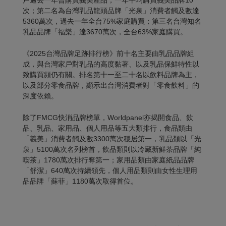
次；第二名為台灣乳品龍頭品牌「光泉」消費者觸及數達
5360萬次，過去一年全台75%家庭購買；第三名台灣知名
乳品品牌「福樂」達3670萬次，全台63%家庭購買。
《2025台灣品牌足跡排行榜》前十名主要由乳品品牌組
成，與台灣家戶對乳品的高度黏著、以及乳品保鮮特性以
致購買頻仍有關。排名第十一至二十名以飲料品牌為主，
以及部分零食品牌，顯示出台灣消費者對「零食飲料」的
深度依賴。
除了FMCG快消品牌榜單，Worldpanel亦揭開食品、飲
品、乳品、家用品、個人用品等五大類排行，食品類由
「義美」消費者觸及數3300萬次穩居第一，乳品類以「光
泉」5100萬次名列榜首，飲品類則以冷藏新鮮茶品牌「純
喫茶」1780萬次排行奪第一；家用品類由家庭紙品品牌
「舒潔」640萬次持續領先，個人用品類則由女性生理用
品品牌「蘇菲」1180萬次取得首位。