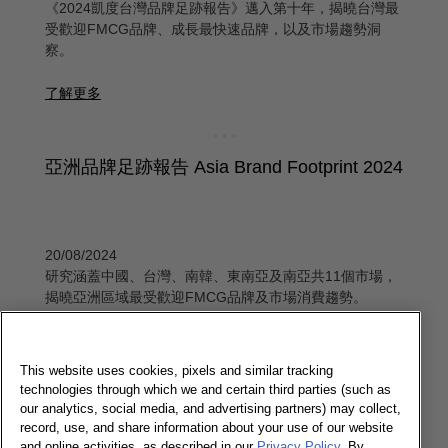
《2024凱度台灣品牌足跡報告》邁入第十年，揭曉台灣最
受歡迎FMCG品牌、成長最快速品牌，以及市場趨勢洞
察。
了解更多
亞洲品牌足跡報告 Asia Brand Footprint 2024
20/08/2024
研究涵蓋中國、台灣、南韓、東南亞及南亞共11個市場，
揭曉亞洲區域最受歡迎FMCG品牌及市場消費趨勢。
了解更多
This website uses cookies, pixels and similar tracking
technologies through which we and certain third parties (such as
our analytics, social media, and advertising partners) may collect,
2024品牌足跡研究：全球家庭快消購物支出
record, use, and share information about your use of our website
首次超過1,000美元，年增8.6%
and online activities, as described in our
Privacy Policy
. By