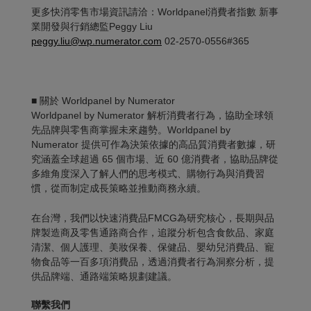
更多快消零售市場資訊請洽：Worldpanel消費者指數 新事
業開發與行銷總監Peggy Liu
peggy.liu@wp.numerator.com
02-2570-0556#365
■ 關於 Worldpanel by Numerator
Worldpanel by Numerator 解析消費者行為，協助全球領
先品牌與零售商掌握未來趨勢。Worldpanel by
Numerator 提供可作為決策依據的高品質消費者數據，研
究涵蓋全球超過 65 個市場、近 60 億消費者，協助品牌從
多維角度深入了解人們的思考模式、購物行為與消費習
慣，從而制定成長策略並推動商務永續。
在台灣，我們以快速消費品FMCG為研究核心，長期與品
牌製造商及零售通路商合作，追蹤分析包含食飲品、家庭
清潔、個人護理、美妝保養、保健品、嬰幼兒消費品、寵
物食品等一百多項消費品，透過消費者行為洞察分析，提
供品牌端、通路端策略規劃建議。
聯繫我們