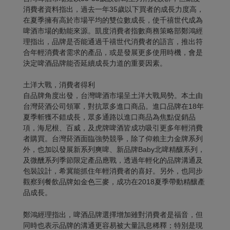
消費者資料指出，過去一年35歲以下買者的成長力度高，
在夏季擁有高於市場平均的雙位數成長，使千禧世代成為
啤酒市場的動能來源。凱度消費者指數商務策略部鄭鴻經
理指出，品牌是否能通過千禧世代消費者的語言，推出符
合年輕消費者需求的產品，或是發展更多使用時機，會是
決定啤酒品牌能否延續成長力道的重要因素。
土洋大戰，消費者得利
自品牌角度出發，台灣啤酒市場呈土洋大戰局勢。本土由
台灣菸酒公司領軍，對抗眾多進口商品。進口品牌在18年
夏季斬獲不錯成長，眾多通路以進口商品為焦點促銷品
項，海尼根、百威，及虎牌啤酒皆成功吸引更多年輕消費
者購買。台灣菸酒面臨強勢競爭，除了仰賴主力金牌系列
外，也加以發展新系列爽啤、新品牌Baby北啤精釀系列，
及微醺系列季節限定產品應戰，透過年輕化的品牌溝通及
包裝設計，希冀能抓住年輕消費者的喜好。另外，也同步
觀察到餐飲品牌如金色三麥，成功在2018夏季帶動精釀產
品成長。
鄭鴻經理指出，啤酒品牌選擇增加雖對消費者是福音，但
同時也表示品牌的溝通更容易被大量訊息稀釋；特別是現