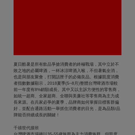
夏日酷暑是所有飲品爭搶消費者的終極戰場，其中立於不
敗之地的必屬啤酒，一杯冰涼啤酒入喉，不但暑氣全消，
也是與朋友聚會，打開話匣子的必備良品。根據凱度消費
者指數數據顯示，2018夏季(5~8月)整體台灣啤酒市場較
前一年度有8%銷額成長。其中又以主訴方便性的零售商，
如統一超商、全家超商、全聯與美廉社等零售商為主力成
長來源。在兵家必爭的夏季，品牌商如何掌握目標客群偏
好，並配合通路活動一舉抓住消費者的目光，是為品類/品
牌能否持續成長的關鍵！
千禧世代接班
台灣啤酒市場雖以35-55歲族群為主力消費族群，但凱度