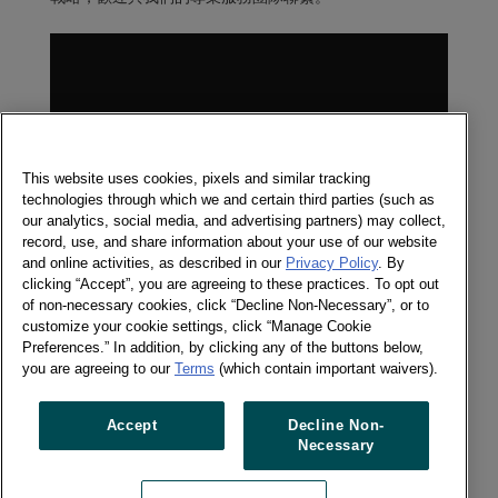
This website uses cookies, pixels and similar tracking
technologies through which we and certain third parties (such as
our analytics, social media, and advertising partners) may collect,
record, use, and share information about your use of our website
and online activities, as described in our
Privacy Policy
. By
clicking “Accept”, you are agreeing to these practices. To opt out
of non-necessary cookies, click “Decline Non-Necessary”, or to
customize your cookie settings, click “Manage Cookie
聯繫我們
Preferences.” In addition, by clicking any of the buttons below,
you are agreeing to our
Terms
(which contain important waivers).
Commercial 商務策略部
+886 2 2570 0556
Accept
Decline Non-
Necessary
寫信給我們