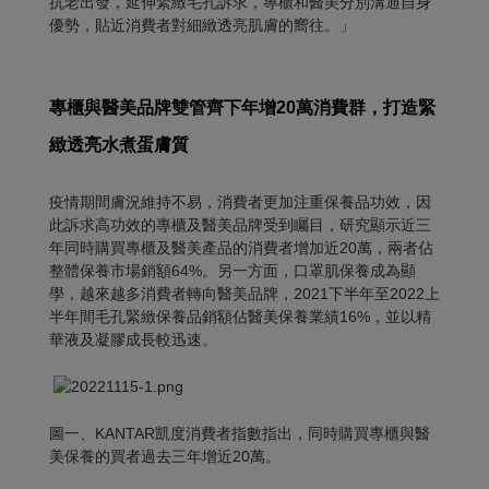
抗老出發，延伸緊緻毛孔訴求，專櫃和醫美分別溝通自身
優勢，貼近消費者對細緻透亮肌膚的嚮往。」
專櫃與醫美品牌雙管齊下年增
20萬消費群，打造緊
緻透亮水煮蛋膚質
疫情期間膚況維持不易，消費者更加注重保養品功效，因
此訴求高功效的專櫃及醫美品牌受到矚目，研究顯示近三
年同時購買專櫃及醫美產品的消費者增加近20萬，兩者佔
整體保養市場銷額64%。另一方面，口罩肌保養成為顯
學，越來越多消費者轉向醫美品牌，2021下半年至2022上
半年間毛孔緊緻保養品銷額佔醫美保養業績16%，並以精
華液及凝膠成長較迅速。
圖一、KANTAR凱度消費者指數指出，同時購買專櫃與醫
美保養的買者過去三年增近20萬。