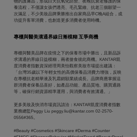
物的護膚品，形成白天抗氧化防禦、夜晚抗衰老修護的保
養流程，不僅讓女孩們透亮、毛孔緊緻、抗老三個願望一
次滿足，不少美妝品牌乘勝推出自家商品早C晚A組合，成
功提升客單消費，也創造更多消費者使用時機。
專櫃與醫美溝通界線日漸模糊 互爭商機
專櫃與醫美品牌在疫情之下的保養市場中勝出，且新品訴
求溝通的界線日益模糊，兩者搶食彼此商機。KANTAR凱
度消費者指數資深經理周美怡觀察美妝市場提出建議：
「台灣35歲以下年輕女性的高價保養品消費力增強，反映
在專櫃抗老精華液及乳霜銷額業績成長。品牌商應掌握這
群消費者保養品喜好，如產品功能、產品質地、購買通路
等，確保行銷資源精準運用，與消費者有效溝通。​」
更多美妝及快消市場資訊請洽：KANTAR凱度消費者指數
業務總監Peggy Liu peggy.liu@kantar.com 02-2570-
0556#365。
#Beauty #Cosmetics #Skincare #Derma #Counter