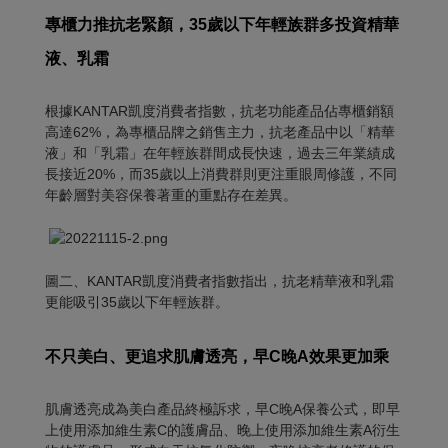
專櫃力推抗老緊顏，
35歲以下年輕族群多投資精華
液、乳霜
根據KANTAR凱度消費者指數，抗老功能產品佔專櫃銷額
高達62%，為專櫃品牌之銷售主力，抗老產品中以「精華
液」和「乳霜」在年輕族群間成長快速，過去三年業績成
長接近20%，而35歲以上消費群則更注重眼周修護，不同
年齡層對美容保養著重的重點存在差異。
圖二、KANTAR凱度消費者指數指出，抗老精華液和乳霜
更能吸引35歲以下年輕族群。
不只美白、更追求肌膚透亮，早
C晚A效果更加乘
肌膚透亮成為美白產品終極訴求，早C晚A保養公式，即早
上使用添加維生素C的護膚品、晚上使用添加維生素A衍生