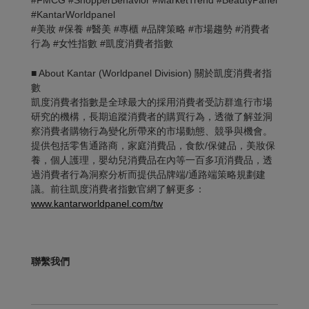
#FMCG #ShopperBehavior #MarketTrend #BeautyPanel
#KantarWorldpanel
#美妝 #保養 #醫美 #專櫃 #品牌策略 #市場趨勢 #消費者
行為 #女性指數 #凱度消費者指數
■ About Kantar (Worldpanel Division) 關於凱度消費者指
數
凱度消費者指數是全球最大的採用消費者受訪群進行市場
研究的機構，長期追蹤消費者的購買行為，透徹了解並洞
察消費者購物行為變化所帶來的市場動態、競爭與機會。
提供包括零售通路商，家庭消費品，食飲/保健品，美妝保
養，個人護理，嬰幼兒消費品在內等一百多項消費品，透
過消費者行為洞察分析而提供品牌端/通路端策略規劃建
議。前往凱度消費者指數官網了解更多：
www.kantarworldpanel.com/tw
聯繫我們