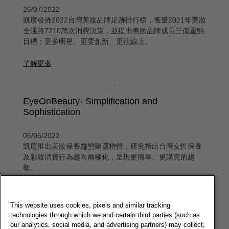
26/07/2022
凱度發佈2022台灣美妝品牌足跡排行榜，衡量2021年美妝
全通路7210萬次消費決策，並提出美妝品牌成長三個重點
目標：更多明星、更要創新、更往線上。
了解更多
EyeOnBeauty- Simplification and
Sophistication
06/05/2022
凱度推出美妝保養趨勢隨選特輯，研究指出台灣女性保養
及彩妝消費行為趨向兩極化，呈現更簡單、更講究的趨
勢。
了解更多
This website uses cookies, pixels and similar tracking
technologies through which we and certain third parties (such as
our analytics, social media, and advertising partners) may collect,
EyeOnBeauty- Anti-aging care is on trend!