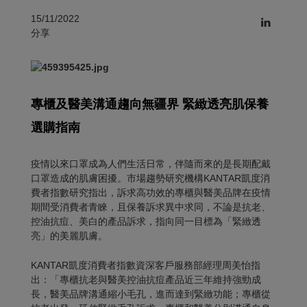
15/11/2022
分享
專櫃及醫美溝通趨向無疆界 緊緻透亮肌保養
選購指南
疫情以來口罩成為人們生活日常，伴隨而來的是長期配戴
口罩造成的肌膚困擾。市場趨勢研究機構KANTAR凱度消
費者指數研究指出，訴求高功效的專櫃與醫美品牌在疫情
期間受消費者青睞，且保養訴求異中求同，不論是抗老、
控油抗痘、美白的產品訴求，指向同一目標為「緊緻透
亮」的美麗肌膚。
KANTAR凱度消費者指數資深客戶服務部經理周美怡指
出：「專櫃抗老與醫美控油抗痘產品近三年維持強勁成
長，醫美品牌溝通縮小毛孔，進而達到緊緻功能；專櫃從