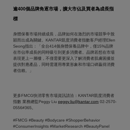
逾
400
個品牌角逐市場，擴大市佔及買者為成長指
標
身體保養市場持續成長，品牌如何在激烈的市場競爭中脫
穎而出成為關鍵。KANTAR凱度消費者指數客戶經理Ellen
Seong指出：「全台414個身體保養品牌中，僅15%品牌
在市佔率成長的同時吸引到更多消費者。品牌若想在市場
表現更上一層樓，不僅需要更深入了解消費者肌膚困擾並
提供對應產品，同時需運用專業形象和市場口碑贏得消費
者信賴。」
更多FMCG快消零售市場資訊請洽：KANTAR凱度消費者
指數 業務總監Peggy Liu
peggy.liu@kantar.com
02-2570-
0556#365。
#FMCG #Beauty #Bodycare #ShopperBehavior
#ConsumerInsights #MarketResearch #BeautyPanel