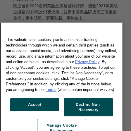
凱度發佈2022台灣美妝品牌足跡排行榜，衡量2021年美妝
全通路7210萬次消費決策，並提出美妝品牌成長三個重點
目標：更多明星、更要創新、更往線上。
了解更多
This website uses cookies, pixels and similar tracking
technologies through which we and certain third parties (such as
our analytics, social media, and advertising partners) may collect,
【2022亞洲/台灣美妝市場趨勢】通膨時代愛
record, use, and share information about your use of our website
美商機不減 小確幸心理創造美妝成長機會
and online activities, as described in our
Privacy Policy
. By
clicking “Accept”, you are agreeing to these practices. To opt out
17/10/2022
of non-necessary cookies, click “Decline Non-Necessary”, or to
凱度舉辦《2022亞洲美妝趨勢研討會》，研究指出通膨時
customize your cookie settings, click “Manage Cookie
Preferences.” In addition, by clicking any of the buttons below,
代口紅效應推升美妝消費力，保養訴求更精緻有效，且便
you are agreeing to our
Terms
(which contain important waivers).
利可攜的創新保養型態受到歡迎。
了解更多
Accept
Decline Non-
Necessary
Manage Cookie
Preferences