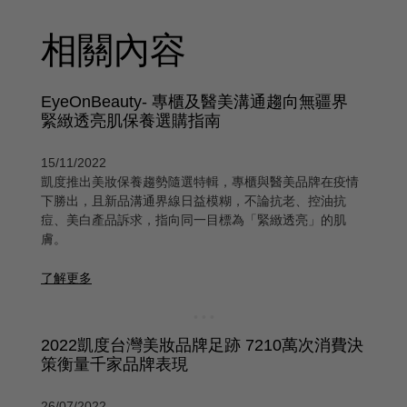
相關內容
EyeOnBeauty- 專櫃及醫美溝通趨向無疆界
緊緻透亮肌保養選購指南
15/11/2022
凱度推出美妝保養趨勢隨選特輯，專櫃與醫美品牌在疫情
下勝出，且新品溝通界線日益模糊，不論抗老、控油抗
痘、美白產品訴求，指向同一目標為「緊緻透亮」的肌
膚。
了解更多
2022凱度台灣美妝品牌足跡 7210萬次消費決
策衡量千家品牌表現
26/07/2022